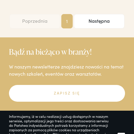
Poprzednia
Następna
1
Bądź na bieżąco w branży!
W naszym newsletterze znajdziesz nowości na temat
nowych szkoleń, eventów oraz warsztatów.
ZAPISZ SIĘ
Informujemy, iż w celu realizacji usług dostępnych w naszym
serwisie, optymalizacji jego treści oraz dostosowania serwisu
do Państwa indywidualnych potrzeb korzystamy z informacji
zapisanych za pomocą plików cookies na urządzeniach