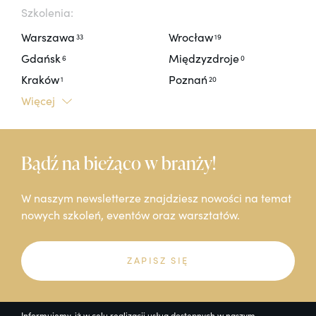
Szkolenia:
Warszawa
Wrocław
33
19
Gdańsk
Międzyzdroje
6
0
Kraków
Poznań
1
20
Więcej
Bądź na bieżąco w branży!
W naszym newsletterze znajdziesz nowości na temat
nowych szkoleń, eventów oraz warsztatów.
ZAPISZ SIĘ
Informujemy, iż w celu realizacji usług dostępnych w naszym