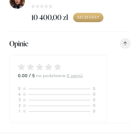
10 400,00 zł
SZCZEGÓŁY
Opinie
0.00 / 5
na podstawie
0 opinii
5
0
4
0
3
0
2
0
1
0