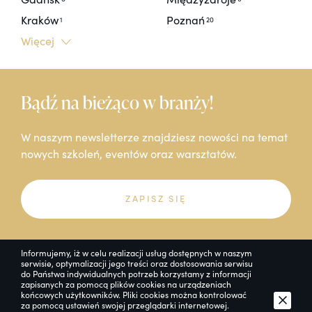
Kraków
Poznań
1
20
Więcej
Bądź na bieżąco w branży!
W naszym newsletterze znajdziesz nowości na temat
nowych szkoleń, eventów oraz warsztatów.
ZAPISZ SIĘ
Informujemy, iż w celu realizacji usług dostępnych w naszym
serwisie, optymalizacji jego treści oraz dostosowania serwisu
do Państwa indywidualnych potrzeb korzystamy z informacji
zapisanych za pomocą plików cookies na urządzeniach
końcowych użytkowników. Pliki cookies można kontrolować
za pomocą ustawień swojej przeglądarki internetowej.