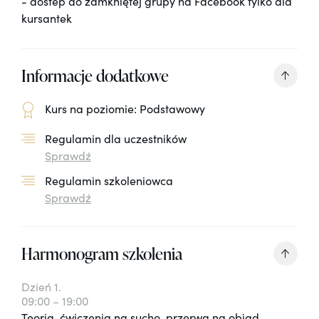
- dostep do zamkniętej grupy na Facebook tylko dla
kursantek
Informacje dodatkowe
Kurs na poziomie: Podstawowy
Regulamin dla uczestników
Sprawdź
Regulamin szkoleniowca
Sprawdź
Harmonogram szkolenia
Dzień 1.
09:00 – 19:00
Teoria, ćwiczenia na sucho, przerwa na obiad,