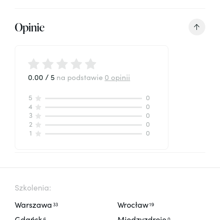
Opinie
0.00 / 5
na podstawie
0 opinii
5
0
4
0
3
0
2
0
1
0
Szkolenia:
Warszawa
Wrocław
33
19
Gdańsk
Międzyzdroje
6
0