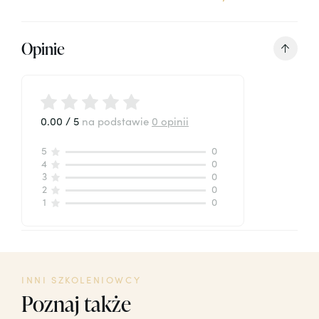
Opinie
0.00 / 5
na podstawie
0 opinii
5
0
4
0
3
0
2
0
1
0
INNI SZKOLENIOWCY
Poznaj także