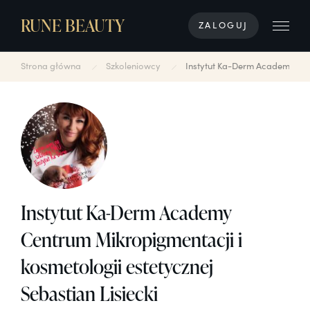
RUNE BEAUTY
ZALOGUJ
Strona główna
Szkoleniowcy
Instytut Ka-Derm Academy Cent
Instytut Ka-Derm Academy
Centrum Mikropigmentacji i
kosmetologii estetycznej
Sebastian Lisiecki